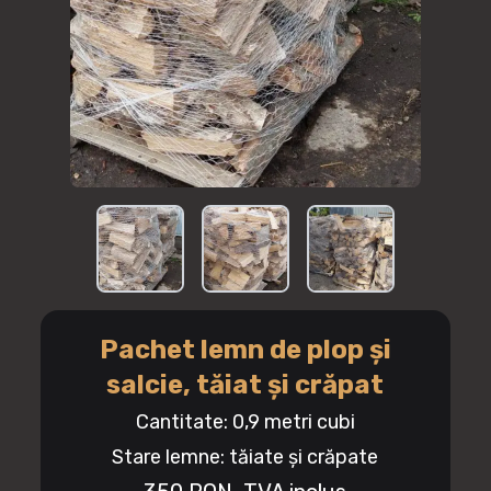
Pachet lemn de plop și
salcie, tăiat și crăpat
Cantitate:
0,9 metri cubi
Stare lemne: tăiate și crăpate