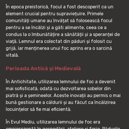
În epoca preistorică, focul a fost descoperit ca un
element crucial pentru supraviețuire. Primele
comunități umane au învățat să folosească focul
pentru a se încălzi și a găti alimente, ceea ce a
condus la o îmbunătățire a sănătății și a speranței de
viață. Lemnul era colectat din păduri și folosit cu
grijă, iar menținerea unui foc aprins era o sarcină
vitală.
Perioada Antică și Medievală
În Antichitate, utilizarea lemnului de foc a devenit
mai sofisticată, odată cu dezvoltarea sobelor din
piatră și a șemineelor. Aceste inovații au permis o mai
bună gestionare a căldurii și au făcut ca încălzirea
locuințelor să fie mai eficientă.
În Evul Mediu, utilizarea lemnului de foc era
omniprezentă în gospodării, ateliere și forje. Pădurile